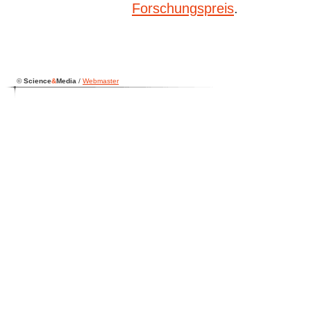
Forschungspreis
.
©
Science
&
Media
/
Webmaster