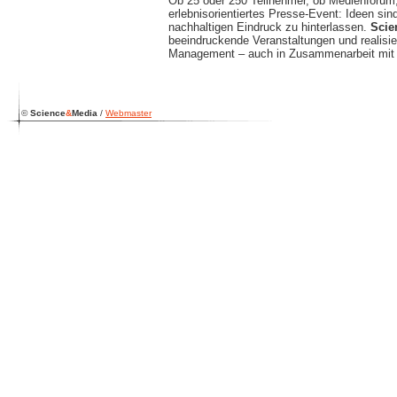
Ob 25 oder 250 Teilnehmer, ob Medienforu
erlebnisorientiertes Presse-Event: Ideen sin
nachhaltigen Eindruck zu hinterlassen.
Scie
beeindruckende Veranstaltungen und realisie
Management – auch in Zusammenarbeit mit 
©
Science
&
Media
/
Webmaster