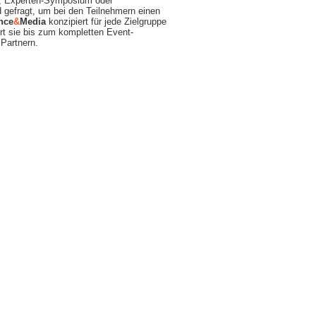
m, Experten-Symposium oder
d gefragt, um bei den Teilnehmern einen
nce
&
Media
konzipiert für jede Zielgruppe
rt sie bis zum kompletten Event-
Partnern.