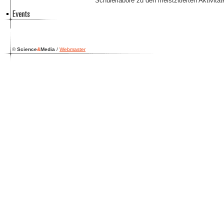
Schülerlabore zu den meistzitierten Aktivi
©
Science
&
Media
/
Webmaster