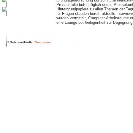
Grundlagenforschung bis zum Spannungsfeld
Pressestelle boten täglich sechs Pressekonf
Hintergrundpapiere zu allen Themen der Tagu
für Fragen standen bereit, aktuelle Intervi
wurden vermittelt, Computer-Arbeitsräume e
eine Lounge bot Gelegenheit zur Begegnung
©
Science
&
Media
/
Webmaster