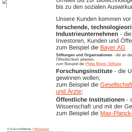
Umwelt bis zur Biotechnolog
bis zu den sozialen Auswirk
Unsere Kunden kommen vor a
forschende, technologieori
Industrieunternehmen
- die
Investoren, Kunden und Öffent
zum Beispiel die
Bayer AG
Stiftungen und Organisationen
- die an de
Öffentlichkeit arbeiten;
zum Beispiel die
Philip Morris Stiftung
Forschungsinstitute
- die U
gewinnen wollen;
zum Beispiel die
Gesellschaf
und Ärzte
;
Öffentliche Institutionen
- 
Wissenschaft und mit der Ges
zum Beispiel die
Max-Planck-
© Science&Media /
Webmaster